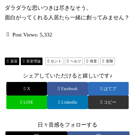
ダラダラな思いつきは尽きなそう。
面白がってくれる人居たら一緒に創ってみません？
Post Views:
5,332
楽器
音楽理論
セント
ヘルツ
倍音
音階
シェアしていただけると嬉しいです♪
X
Facebook
はてブ
LINE
LinkedIn
コピー
日々音感をフォローする