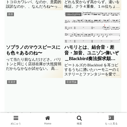
トコロカワレバ、なのか、意図的
どれも安からず高からず。違いを
誤訳なのか、、なんだろね〜って
検証。クラ４重奏、１ｍ位ちょい
程度の。
オフ気味に４本並べて同時録音
楽器
transcription
で。ノイマン TLM103、AKG
C214 と C480B、オーテク
AT4040
ソプラノのマウスピースに
ハモリとは、結合音・差
も色々あるのね〜
音・加音、ユニゾン偉いぞ
＿Blackbird奏法探求顛末
って当たり前なんだけどさ。バリ
トンと同じく店頭在庫が大抵貧弱
その２
ビートルズの Blackbird を耳コピ
だからなかなか試せない。 高校
するうちに湧いたハーモニーのミ
生の時師匠マイク・エリスが譲っ
ステリーとファンタジーを愛でる
てくれた古～～い Vandoren S-35
メモ書き。結合音・差音・共鳴・
がかなり佳くて20数年それ１
音楽史
音楽理論
倍音・ユニゾンの偉さ、などな
本。時々、レイキーとかセルマー
ど、ギターで「弾いてないのに聞
S80 とかスー...
こえる音」を科学します。
音階の生い立ちをサラっと
非和声音という言葉を解剖
♪
する入口
めにゅう
Home
検索
もっと見る