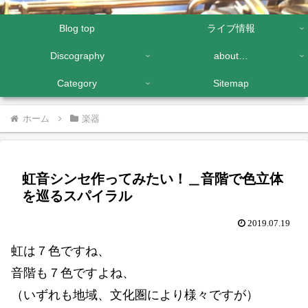
Blog top
ライブ情報
Discography
about…
Category
Sitemap
ホーム
楽器
虹音シンセ作ってみたい！＿音階で色立体
を巡るスパイラル
2019.07.19
虹は７色ですね、
音階も７色ですよね、
（いずれも地域、文化圏により様々ですが）