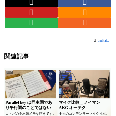
baritake
関連記事
雑記
楽器
Parallel key は同主調であ
マイク比較 _ ノイマン
り平行調のことではない
AKG オーテク
コトバの不思議メモな呟きです。
手元のコンデンサーマイク４本、