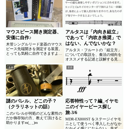
は…。理解を深めるべく「モニタ
は…。理解を深めるべく「モニタ
ーってなに？」「スピーカーって
ーってなに？」「スピーカーって
なに？」って研究をしてみた備忘
なに？」って研究をしてみた備忘
録。６回連載の４回目。
録。
マウスピース開き測定器、
アルタスは「内向き組立」
安価に自作♪
であって「内吹き推奨」で
はない、んでないかな？
木管シングルリード楽器のマウス
ピース先端開きを測定する装置。
アルタス・フルートの「組立方」
とっても気軽に自作できますよ。
についての取説を、奏法の傾向を
専門家の使う測定器は、もちろん
オススメする記述と誤解する見解
高いなりのことはありますけど、
が広まってるのを残念に思い「ち
オモチャとして愉しむのには充分
楽器
楽器
がうってば！」という説明文を書
に愉しいものです♪
いてみました。
謎のバレル、どこの子？
応答特性って？編_イヤモ
（クラリネットの話）
ニのイヤーピース探し
旅-3/6
このバレルが何処のどんな素性の
だか御存知の方、教えて頂けると
MDR-EX800ST をステージイヤモ
助かりますm(_ _)m
ニとして使うべく導入したがなか
なかイイ感じにならない。先ずは