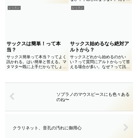
イヤーピース交換にトライ。
レッスン
レッスン
But!! 根本的な問題がそこに
は…。理解を深めるべく「モニタ
ーってなに？」「スピーカーって
なに？」って研究をしてみた備忘
録。６回連載の３回目。
サックスは簡単！って本
サックス始めるなら絶対ア
当？
ルトから？
サックス簡単って本当？ってよく
サックスどれから始めるのがい
訊かれる。はい簡単と答える。マ
い？って質問にアルトからって答
タマタ〜既に上手だからでしょ？
える場合が多い。なぜ？って訊い
いえいえほら咥えて…プ〜「本
てちゃんと答えてくれる人は意外
当！」でもねこの先に魑魅魍魎だ
と少ない。そこら辺の謎を解いて
らけなのは内緒なんだな〜
みます。
ソプラノのマウスピースにも色々ある
のね〜
クラリネット、音孔の汚れに御用心