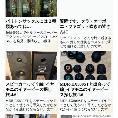
ばもっとイイのあるかも。 サッ
クスでずっとペケって思ってた
け...
バリトンサックスには２種
質問です、クラ・オーボ
類あってね…
エ・ファゴット吹きの皆さ
んに
先日楽器店でセルマーのスーパー
アクション80シリーズ２の「Low
リードミスってどんな時に起きる
Bb」を発見！素晴らしい個体で
もの？貴方の症例をコメントで寄
した。もう絶好調！でも衝動買い
せて頂けると嬉しいのです。
する財力ないんで、よい所に嫁い
でくれるのを祈るばかり。モヤモ
楽器
楽器
ヤとバリトンの歴史をブツブツし
ましたとさ。
スピーカーって？編_イヤ
MDR-EX800STと出会って
モニのイヤーピース探し
編_イヤモニのイヤーピー
旅-4/6
ス探し旅-1/6
MDR-EX800ST をステージイヤモ
MDR-EX800ST をステージイヤモ
ニとして使うべく導入したがなか
ニとして使うべく導入したがなか
なかイイ感じにならない。先ずは
なかイイ感じにならない。先ずは
イヤーピース交換にトライ。
イヤーピース交換にトライ。
楽器
レッスン
But!! 根本的な問題がそこに
But!! 根本的な問題がそこに