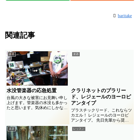
baritake
関連記事
楽器
楽器
水没管楽器の応急処置
クラリネットのプラリー
ド、レジェールのヨーロピ
台風の大きな被害にお見舞い申し
上げます。管楽器の水没も多かっ
アンタイプ
たと思います。気休めにしかなら
プラスチックリード、これならツ
ないかもしれませんが応急処置法
カエル！ レジェールのヨーロピ
をメモ書きします。
アンタイプ。 先日先輩から奨め
られて気になってた。 ヤフオク
楽器
レッスン
にて貯まったTポイントで即ゲッ
ト。ん〜、楽器店でちゃんと選べ