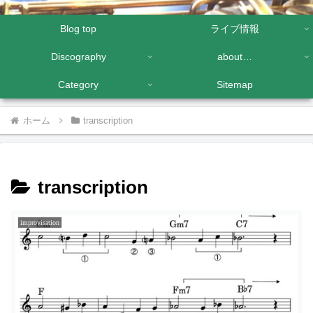
Blog top
ライブ情報
Discography
about…
Category
Sitemap
ホーム
transcription
transcription
improvisation