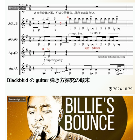
transcription
Blackbird の guitar 弾き方探究の顛末
2024.10.29
transcription