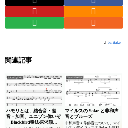
baritake
関連記事
transcription
improvisation
ハモリとは、結合音・差
マイルスの Solar と非和声
音・加音、ユニゾン偉いぞ
音とブルーズ
＿Blackbird奏法探求顛末
非和声音 ≅ 修飾音について、マイ
その２
ルス・デイヴィスの Solar を題材