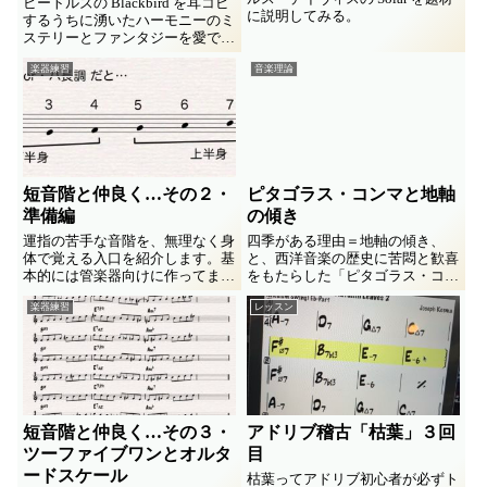
ビートルズの Blackbird を耳コピ
に説明してみる。
するうちに湧いたハーモニーのミ
ステリーとファンタジーを愛でる
メモ書き。結合音・差音・共鳴・
楽器練習
音楽理論
倍音・ユニゾンの偉さ、などな
ど、ギターで「弾いてないのに聞
こえる音」を科学します。
短音階と仲良く…その２・
ピタゴラス・コンマと地軸
準備編
の傾き
運指の苦手な音階を、無理なく身
四季がある理由＝地軸の傾き、
体で覚える入口を紹介します。基
と、西洋音楽の歴史に苦悶と歓喜
本的には管楽器向けに作ってます
をもたらした「ピタゴラス・コン
が、どの楽器にも応用できるでし
マ」とに不思議な共通性を見つけ
楽器練習
レッスン
ょう。
た！ってなファンタジーでっす
(^_^;
短音階と仲良く…その３・
アドリブ稽古「枯葉」３回
ツーファイブワンとオルタ
目
ードスケール
枯葉ってアドリブ初心者が必ずト