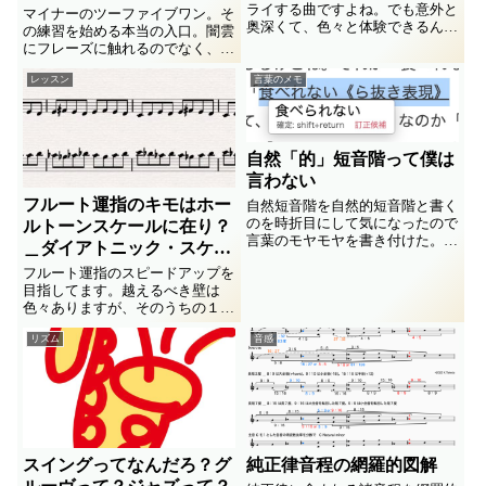
ライする曲ですよね。でも意外と
マイナーのツーファイブワン。そ
奥深くて、色々と体験できるんで
の練習を始める本当の入口。闇雲
す。メロディーづくりを豊かに拡
にフレーズに触れるのでなく、先
げる入口と思って覗いてみません
ずは仕組みを身体に染みこませま
か？＿の３回目。
レッスン
言葉のメモ
しょう。オルタードスケールへの
導入でもあり。
自然「的」短音階って僕は
言わない
フルート運指のキモはホー
自然短音階を自然的短音階と書く
のを時折目にして気になったので
ルトーンスケールに在り？
言葉のモヤモヤを書き付けた。コ
＿ダイアトニック・スケー
ンビニ店員が語尾をなんでも「〜
ルってどういうこと？
フルート運指のスピードアップを
で」で済まそうとするのを気味悪
目指してます。越えるべき壁は
く思ってるオヂサンの愚痴。
色々ありますが、そのうちの１つ
の攻略法を組み立てました。つい
リズム
音感
でに「ダイアトニック・スケー
ル」という言葉について、世の中
にありがちな誤解と思い込みを解
く説明にスペースを割きました。
スイングってなんだろ？グ
純正律音程の網羅的図解