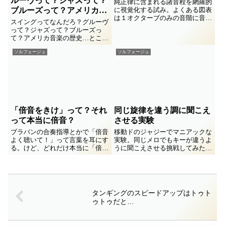
ルーヴって？ジャズって？
純正律に含まれる諸音程を網羅的
ブルーズって？アメリカ音
に視覚化する試み。よくある図表
は１オクターブのみの音階に音程
楽の歴史…ところでR&B
スイングってなんだろ？グルーヴ
情報を書いたものですが、溢れか
って言葉は絶妙だな。
って？ジャズって？ブルーズっ
えって混乱しやすいし全ては書き
て？アメリカ音楽の歴史…ところ
込めません。１オクターブ半あま
でR&Bって言葉は絶妙だな。そ
りに拡張することで、諸情報を混
ソルフェージュ
ソルフェージュ
んなタイトルどおりな衝動的雑文
乱なく見渡せるように工夫しまし
書き付け。
た。
「倍音をきけ」って？それ
同じ旋律を違う調に聞こえ
って本当に倍音？
させる実験
ブラバンの合奏指導とかで「倍音
移動ドのジャジーでマニアックな
よく聴いて！」って言葉を耳にす
実験。同じメロでもキーが違うよ
る。けど、どれだけ本当に「倍
うに聞こえさせる挑戦してみた。
音」のことを言ってるのかな？本
なかなかムズいもんだな (^_^;
当はそれって倍音ではないのか
も…ってなことをブツブツしてみ
ました。
タンギングのスピードアップはトゥト
ゥトゥだと…