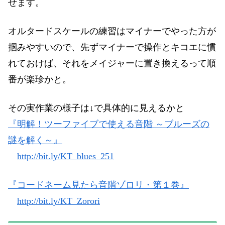
せます。
オルタードスケールの練習はマイナーでやった方が
掴みやすいので、先ずマイナーで操作とキコエに慣
れておけば、それをメイジャーに置き換えるって順
番が楽珍かと。
その実作業の様子は↓で具体的に見えるかと
『明解！ツーファイブで使える音階 ～ブルーズの
謎を解く～』
h
ttp://bit.ly/KT_blues_251
『コードネーム見たら音階ゾロリ・第１巻』
http://bit.ly/KT_Z
orori