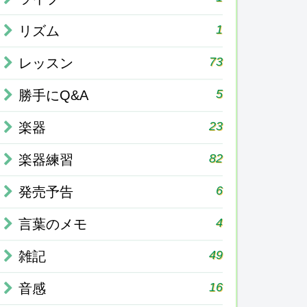
1
リズム
73
レッスン
5
勝手にQ&A
23
楽器
82
楽器練習
6
発売予告
4
言葉のメモ
49
雑記
16
音感