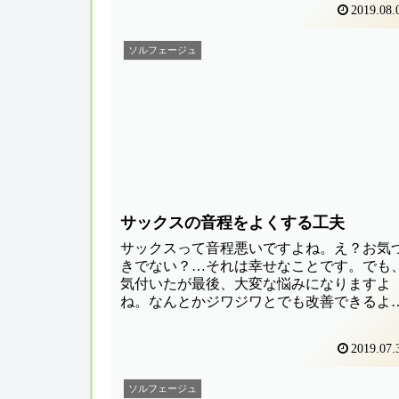
え、でも難しい？じゃ、こんな練習どう？
2019.08.
てなレッスンメモ。
ソルフェージュ
サックスの音程をよくする工夫
サックスって音程悪いですよね。え？お気
きでない？…それは幸せなことです。でも
気付いたが最後、大変な悩みになりますよ
ね。なんとかジワジワとでも改善できるよ
な練習プロセスを思いついて生徒達と実験
繰りかえしてます。資料動画も色々と撮っ
2019.07.
みたんで御参照いただければ幸い。
ソルフェージュ