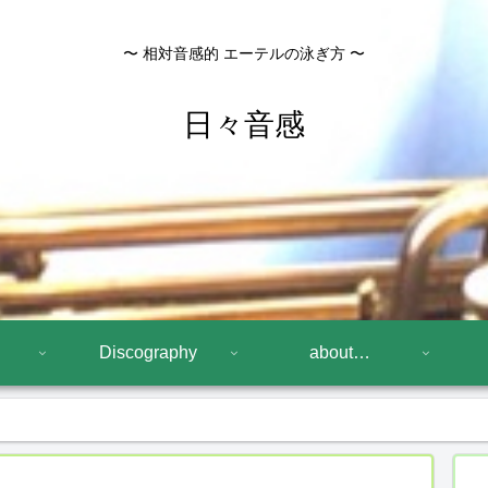
〜 相対音感的 エーテルの泳ぎ方 〜
日々音感
Discography
about…