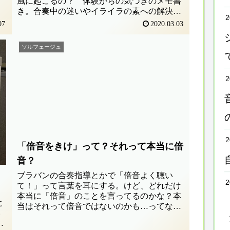
風に起こるの？ 体験からの気づきのメモ書
き。合奏中の迷いやイライラの素への解決の
2
糸口、になるとイイかな♪
07
2020.03.03
ソルフェージュ
2
2
「倍音をきけ」って？それって本当に倍
音？
ブラバンの合奏指導とかで「倍音よく聴い
2
て！」って言葉を耳にする。けど、どれだけ
。
本当に「倍音」のことを言ってるのかな？本
と
当はそれって倍音ではないのかも…ってなこ
い
とをブツブツしてみました。
。