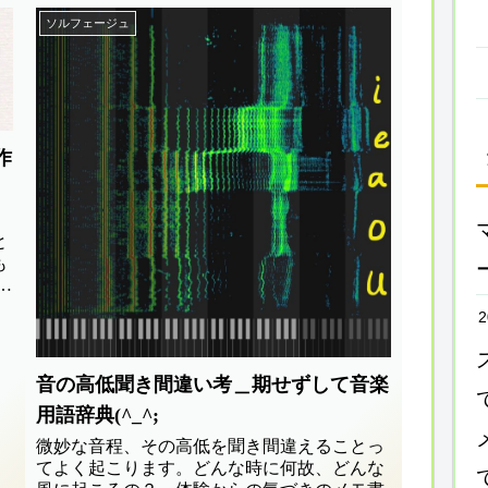
ソルフェージュ
作
と
も
を
2
音の高低聞き間違い考＿期せずして音楽
用語辞典(^_^;
微妙な音程、その高低を聞き間違えることっ
てよく起こります。どんな時に何故、どんな