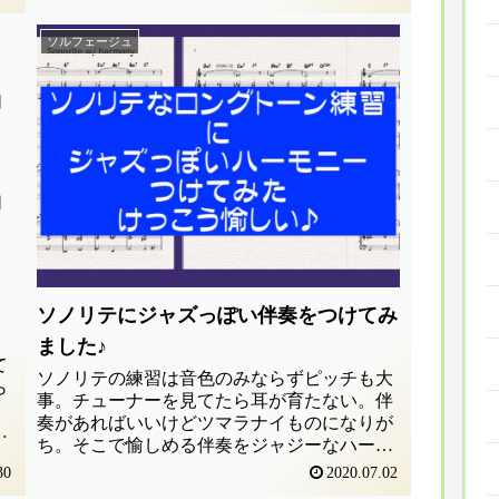
ソルフェージュ
ソノリテにジャズっぽい伴奏をつけてみ
ました♪
て
ソノリテの練習は音色のみならずピッチも大
ら
事。チューナーを見てたら耳が育たない。伴
奏があればいいけどツマラナイものになりが
り
ち。そこで愉しめる伴奏をジャジーなハーモ
き
ニーでつけてみました♪
30
2020.07.02