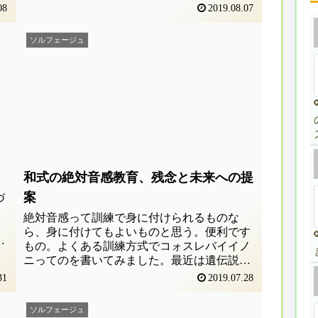
っ
08
2019.08.07
ソルフェージュ
和式の絶対音感教育、残念と未来への提
案
づ
、
絶対音感って訓練で身に付けられるものな
ら、身に付けてもよいものと思う。便利です
う
もの。よくある訓練方式でコォスレバイイノ
を
ニってのを書いてみました。最近は遺伝説っ
て
て研究結果も出ちゃったみたいですが。
31
2019.07.28
ソルフェージュ