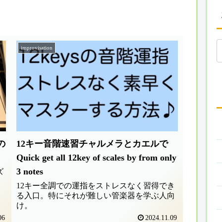
improvisation
の
12キー音階速習チャルメラとカエルで
Quick get all 12key of scales by from only
3 notes
ズ
12キー全調での運指をストレスなく習得でき
る入口。特にそれが難しい管楽器を学ぶ人向
け。
06
2024.11.09