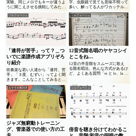
実験。同じメロでもキーが違うよ
字、虫眼鏡で見ても意味不明って
うに聞こえさせる挑戦してみた。
多い。解ってる人がワカッテルよ
なかなかムズいもんだな (^_^;
うに言うだけの説明って、解って
ソルフェージュ
ソルフェージュ
ない人には何も伝わらない。ソル
フェージュ（西洋音楽的音感育
成）教材の多くにも似た感じを憶
える。 お寺の鐘とサイレンの聴
き分...
「連符が苦手」って？＿つ
12音式階名唱のヤヤコシイ
いでに楽譜作成アプリぞろ
とこをね…
り紹介
12音の半音階をスムーズに歌え
る階名唱法。色んな方式があるけ
吹奏楽な若い人達から「連符、苦
ど、よくある質問「re と le、la と
手」「３度、むずい」ってよく聞
ra」の歌い分けが難しい。いいの
きます。こんなことしてみると割
いいの、自分さえ判ってりゃいい
とスルっと仲良しになれるかも
んだからさ。え、でも難しい？じ
おすすめ教則本
ソルフェージュ
よ。なぜかついでに楽譜作成ソフ
ゃ、こんな練習どう？ってなレッ
ト/アプリをゾロリと紹介するこ
スンメモ。
とにも(^_^;
ジャズ無窮動トレーニン
グ、管楽器での使い方の工
倍音を聴き分けてわかるこ
夫
と＿音階/和音の明暗の数