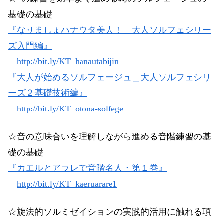
基礎の基礎
『なりましょハナウタ美人！＿大人ソルフェシリー
ズ入門編』
http://bit.ly/KT_hanautabijin
『大人が始めるソルフェージュ＿大人ソルフェシリ
ーズ２基礎技術編』
http://bit.ly/KT_otona-solfege
☆音の意味合いを理解しながら進める音階練習の基
礎の基礎
『カエルとアラレで音階名人・第１巻』
http://bit.ly/KT_kaeruarare1
☆旋法的ソルミゼイションの実践的活用に触れる項