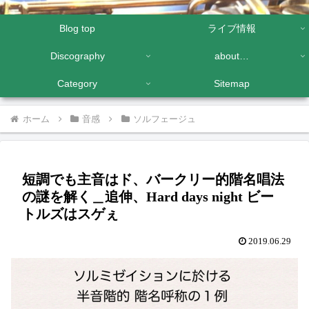
Blog top
ライブ情報
Discography
about…
Category
Sitemap
ホーム
音感
ソルフェージュ
短調でも主音はド、バークリー的階名唱法
の謎を解く＿追伸、Hard days night ビー
トルズはスゲぇ
2019.06.29