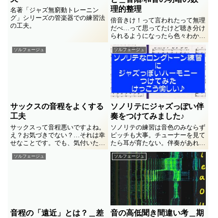
理的整理
名著「ジャズ無窮動トレーニン
グ」シリーズの管楽器での練習法
倍音きけ！って言われたって無理
の工夫。
だべ…って思ってたけど聴き分け
られるようになったら色々わかっ
たことが…。と、「音階の明暗
ソルフェージュ
ソルフェージュ
表」みたいなのよく見かけるけ
ど、しっかりした根拠を作ってみ
たくて計算法を思いつきました。
サックスの音程をよくする
ソノリテにジャズっぽい伴
工夫
奏をつけてみました♪
サックスって音程悪いですよね。
ソノリテの練習は音色のみならず
え？お気づきでない？…それは幸
ピッチも大事。チューナーを見て
せなことです。でも、気付いたが
たら耳が育たない。伴奏があれば
最後、大変な悩みになりますよ
いいけどツマラナイものになりが
ソルフェージュ
ソルフェージュ
ね。なんとかジワジワとでも改善
ち。そこで愉しめる伴奏をジャジ
できるような練習プロセスを思い
ーなハーモニーでつけてみました
ついて生徒達と実験を繰りかえし
♪
てます。資料動画も色々と撮って
みたんで御参照いただければ幸
い。
音程の「遠近」とは？＿差
音の高低聞き間違い考＿期