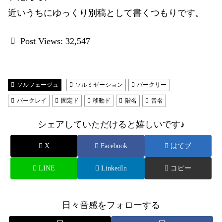
近いうちにゆっくり別稿として書くつもりです。
Post Views:
32,547
ソルフェージュ
ソルミゼーション
バークリー
バークレイ
固定ド
移動ド
階名
音名
シェアしていただけると嬉しいです♪
X
Facebook
はてブ
LINE
LinkedIn
コピー
日々音感をフォローする