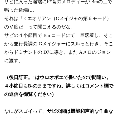
サビに入った途端にF#音のメロディーが Bmの上で
鳴った途端に、
それは「E エオリアン（Gメイジャの第６モード）
のⅤ度だ」って聞こえるのだな。
サビの４小節目で Em コードにて一旦落着し、そこ
から並行長調の Gメイジャーにスルっと行き、そこ
からドミナントの D7に導き、また Aメロのジョン
に渡す。
（後日訂正。↑はウロオボエで書いたので間違い。
４小節目もB-のままですね。詳しくはコメント欄で
の返信を御覧ください）
なにがスゴイって、
サビの間は機能和声的
な作曲な