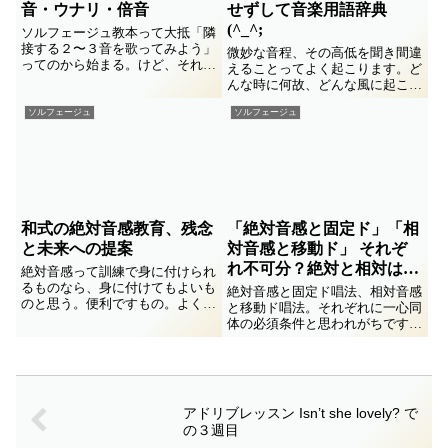
音・ウナリ・倍音
せずして音楽用語辞典
(^_^;
ソルフェージュ教本って大抵「隣
接する２〜３音を歌ってみよう」
微妙な音程、その高低を聞き間違
ってのから始まる。けど、それが
えることってよく起こります。ど
本当に初心者にとって入りやすい
んな時に何故、どんな風に起こる
入口なのかな？ 音程の遠近感を
の？ 体験からの気づきのメモ書
楽譜の見た目とは違った尺度で捉
ソルフェージュ
ソルフェージュ
き。合奏中の迷いやイライラの素
え直してみます。
への解決の糸口、になるとイイか
な♪
和式の絶対音感教育、残念
「絶対音感と固定ド」「相
と未来への提案
対音感と移動ド」 それぞ
れ不可分？絶対と相対は排
絶対音感って訓練で身に付けられ
るものなら、身に付けてもよいも
他的？移動・固定ドは共存
絶対音感と固定ド唱法、相対音感
のと思う。便利ですもの。よくあ
不能？
と移動ド唱法。それぞれに一心同
る訓練方式でコォスレバイイノニ
体の必須条件と思われがちですが
ってのを書いてみました。最近は
本当？ 絶対音感と相対音感、固
遺伝説って研究結果も出ちゃった
定ドと移動ド、相互に排他的で共
みたいですが。
存不能と思われがちですが本当？
アドリブレッスン Isn’t she lovely? で
の３週目