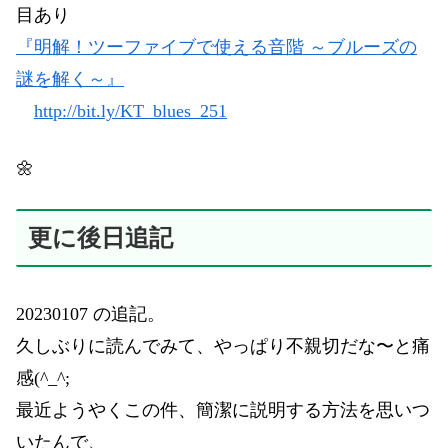
目あり
『明解！ツーファイブで使える音階 ～ブルーズの
謎を解く～』
http://bit.ly/KT_blues_251
🌼
更に後日追記
20230107 の追記。
久しぶりに読んでみて、やっぱり不親切だな〜と痛
感(^_^;
最近ようやくこの件、簡潔に説明する方法を思いつ
いたんで、