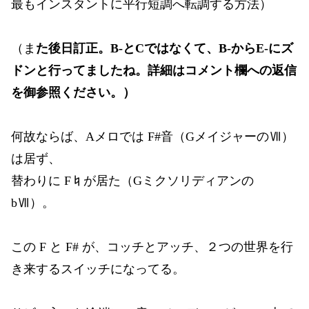
最もインスタントに平行短調へ転調する方法）
（ま
た後日訂正。B-とCではなくて、B-からE-にズ
ドンと行ってましたね。詳細はコメント欄への返信
を御参照ください。）
何故ならば、Aメロでは F#音（GメイジャーのⅦ）
は居ず、
替わりに F♮が居た（Gミクソリディアンの
bⅦ）。
この F と F# が、コッチとアッチ、２つの世界を行
き来するスイッチになってる。