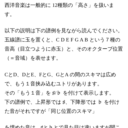
西洋音楽は一般的に 12種類の「高さ」を扱いま
す。
以下の説明は下の譜例を見ながら読んでください。
五線譜に玉を置くと、C D E F G A B という７種の
音高（目立つように赤玉）と、そのオクターブ位置
（＝音域）を表せます。
CとD、DとE、FとG、GとA の間のスキマは広め
で、もう１音挟み込むユトリがあります。
その「もう１音」を ♯/♭ を付けて表示します。
下の譜例で、上昇形では ♯、下降形では ♭ を付け
た音がそれですが「同じ位置のスキマ」
を埋めた音は、♯と♭とで見た目は違いますが聞こ