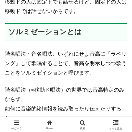
移動ドの人は固定ドでも話せるけど、固定ドの人は
移動ドでは話せないからです。
ソルミゼーションとは
階名唱法・音名唱法、いずれにせよ音高に「ラベリ
ング」して歌唱することで、音高を明示しつつ歌う
ことをソルミゼイションと呼びます。
階名唱法（≈移動ド唱法）の世界では音高特定のみ
ならず、
如何に音楽的諸情報を読み取ったり伝えたりする
か、
それら方法に熟達する哲学やトレーニングを究める
めにゅう
Home
検索
もっと見る