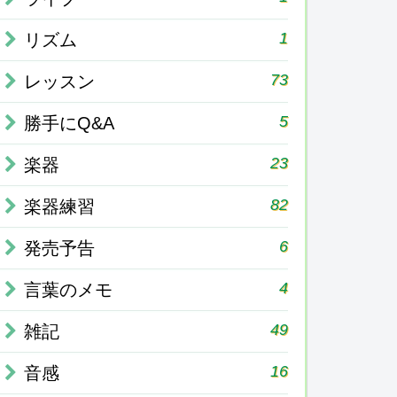
1
リズム
73
レッスン
5
勝手にQ&A
23
楽器
82
楽器練習
6
発売予告
4
言葉のメモ
49
雑記
16
音感