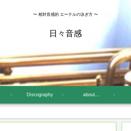
〜 相対音感的 エーテルの泳ぎ方 〜
日々音感
Discography
about…