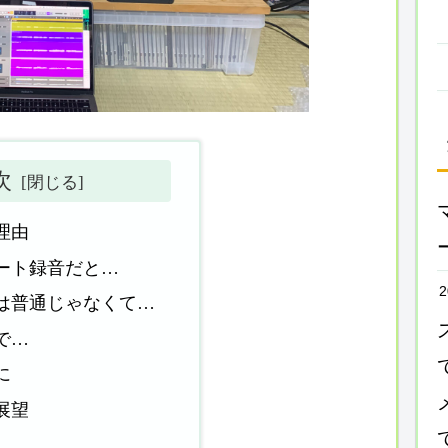
次
理由
ート録音だと…
2
は普通じゃなくて…
で…
に
展望