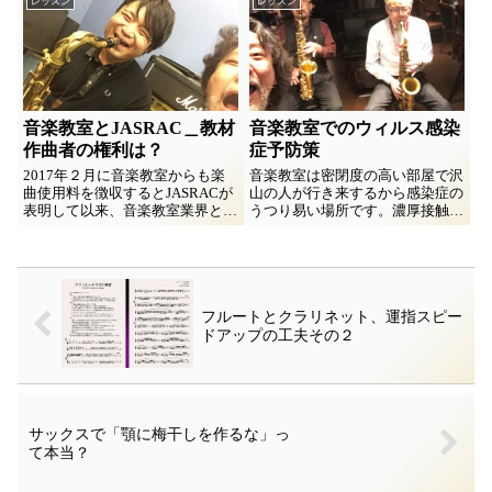
レッスン
レッスン
れ、それらの連関にも思いを馳せ
てみた。
音楽教室とJASRAC＿教材
音楽教室でのウィルス感染
作曲者の権利は？
症予防策
2017年２月に音楽教室からも楽
音楽教室は密閉度の高い部屋で沢
曲使用料を徴収するとJASRACが
山の人が行き来するから感染症の
表明して以来、音楽教室業界との
うつり易い場所です。濃厚接触も
対立が続いてますね。その最初の
起きやすい。管楽器教室なら尚
判決が数時間後に予定されてま
更、飛沫感染の可能性も高い。感
す。この機会に、教材製作者視点
染症とどう闘うか、教室講師歴
でのブツクサを見かけないので書
32年な筆者のメモ書きです。
いてみました。
フルートとクラリネット、運指スピー
ドアップの工夫その２
サックスで「顎に梅干しを作るな」っ
て本当？