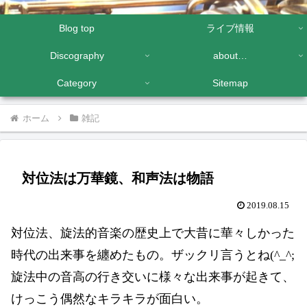
Blog top
ライブ情報
Discography
about…
Category
Sitemap
ホーム
雑記
対位法は万華鏡、和声法は物語
2019.08.15
対位法、旋法的音楽の歴史上で大昔に華々しかった
時代の出来事を纏めたもの。ザックリ言うとね(^_^;
旋法中の音高の行き交いに様々な出来事が起きて、
けっこう偶然なキラキラが面白い。