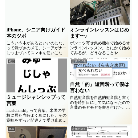
ラスあるじゃん、、 ４小節が...
頂いた管楽十重奏曲を youtube上
で初演していただきました ^_^
iPhone、シニア向けガイド
オンラインレッスンはじめ
本のツボ
ます〜♪
こういう本があるといいのにな、
ポンコツ寄せ集め機材で始めるオ
って気づきのメモ。シニアがナニ
ンラインレッスン。とにかく始め
につまづいてスマホを使いこなす
てみるが、どうなることや
に至れないものなのか。世の中の
ら…、、最新の機材にも興味津々
雑記
言葉のメモ
ガイド本はその点をうまく突いて
でポチる気満々です(^_^;
くてるのかな？興味をもち始めま
したってツブヤキ。
自然「的」短音階って僕は
言わない
ミュージシャンシップって
自然短音階を自然的短音階と書く
のを時折目にして気になったので
言葉
言葉のモヤモヤを書き付けた。コ
musicianship って言葉、米国の学
ンビニ店員が語尾をなんでも「〜
校に居た当時よく耳にした。その
で」で済まそうとするのを気味悪
意味をずっと間違えて受け止めて
く思ってるオヂサンの愚痴。
たかもって気づいて悔やまずとも
楽器
言葉のメモ
妙な安堵をおぼえたってな雑文。