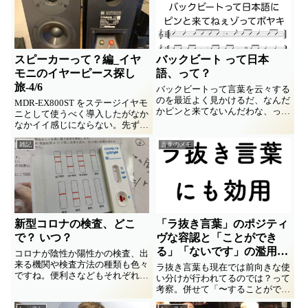
スピーカーって？編_イヤ
バックビート って日本
モニのイヤーピース探し
語、って？
旅-4/6
バックビートって言葉を云々する
のを最近よく見かけるだ、なんだ
MDR-EX800ST をステージイヤモ
かピンと来てないんだわな、って
ニとして使うべく導入したがなか
ボヤキ。ネイティブのリズムに触
なかイイ感じにならない。先ずは
れてオツム爆裂した若き日の思い
イヤーピース交換にトライ。
出話を交えて♪
雑記
言葉のメモ
But!! 根本的な問題がそこに
は…。理解を深めるべく「モニタ
ーってなに？」「スピーカーって
なに？」って研究をしてみた備忘
録。６回連載の４回目。
新型コロナの検査、どこ
「ラ抜き言葉」のポジティ
で？ いつ？
ヴな容認と「ことができ
る」「ないです」の濫用と
コロナが陰性か陽性かの検査、出
来る機関や検査方法の種類も色々
の連関を考察
ラ抜き言葉も現在では前向きな使
ですね。便利さなどもそれぞれ。
い分けが行われてるのでは？って
体験した範囲で知識の整理をシェ
考察。併せて「〜することができ
アします。
る」構文の濫用の残念などにも触