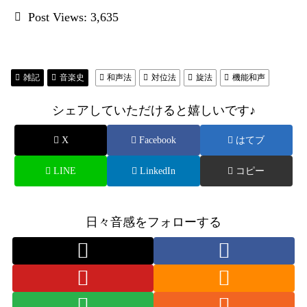
Post Views:
3,635
雑記
音楽史
和声法
対位法
旋法
機能和声
シェアしていただけると嬉しいです♪
X
Facebook
はてブ
LINE
LinkedIn
コピー
日々音感をフォローする