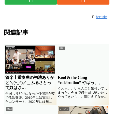
baritake
関連記事
ライブ
雑記
管楽十重奏曲の初演ありが
Kool & the Gang
と＼(^_^)／＿ふるさとっ
“calebration” やばっ、、
て奴はさ…
うわぁ、、いらんこと気付いてし
まった。今まで何千回も聴いたし
全国ちりぢりになった仲間達が奏
やってきたし、、聞こえてなかっ
でる吹奏楽。2019年には実現し
た。。。 この曲、、 鍵盤はエレ
たコンサート、2020年には無理
ピだけと思ってたのに、、いかに
でした。でもリモートで実現しよ
もイントロの後に「セ～レ～ブレ
雑記
レッスン
う、せっかくだからバンドのテー
イトグッタイムカモン」ってコー
マ曲もアルトイイナ。で書かせて