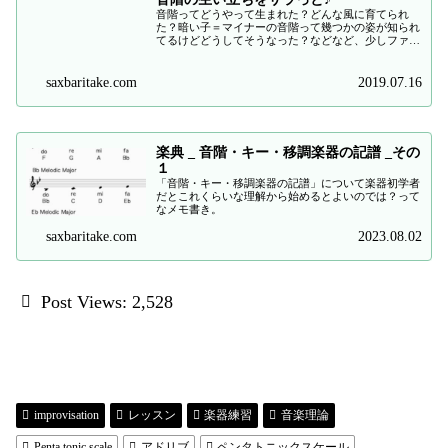
音階ってどうやって生まれた？どんな風に育てられ
た？暗い子＝マイナーの音階って幾つかの姿が知られ
てるけどどうしてそうなった？などなど、少しファン
タジーを含めつつ解説してみます。
saxbaritake.com
2019.07.16
楽典 _ 音階・キー・移調楽器の記譜 _その
１
「音階・キー・移調楽器の記譜」について楽器初学者
だとこれくらいな理解から始めるとよいのでは？って
なメモ書き。
saxbaritake.com
2023.08.02
Post Views:
2,528
improvisation
レッスン
楽器練習
音楽理論
Penta tonic scale
アドリブ
ペンタトニックスケール