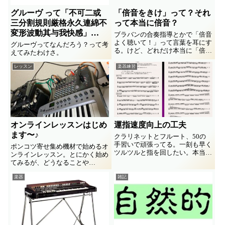
グルーヴ って「不可二或
「倍音をきけ」って？それ
三分割規則厳格永久連綿不
って本当に倍音？
変形波動其与我快感」
ブラバンの合奏指導とかで「倍音
www
よく聴いて！」って言葉を耳にす
グルーヴってなんだろう？って考
る。けど、どれだけ本当に「倍
えてみたわけさ。
音」のことを言ってるのかな？本
当はそれって倍音ではないのか
レッスン
楽器練習
も…ってなことをブツブツしてみ
ました。
オンラインレッスンはじめ
運指速度向上の工夫
ます〜♪
クラリネットとフルート、50の
手習いで頑張ってる。一刻も早く
ポンコツ寄せ集め機材で始めるオ
ツルツルと指を回したい。本当に
ンラインレッスン。とにかく始め
回ったら不気味ってことでなくて
てみるが、どうなることや
速い曲でも困らないようにしたい
ら…、、最新の機材にも興味津々
わけ。で、工夫しました。練習用
楽器
雑記
でポチる気満々です(^_^;
譜例あり。