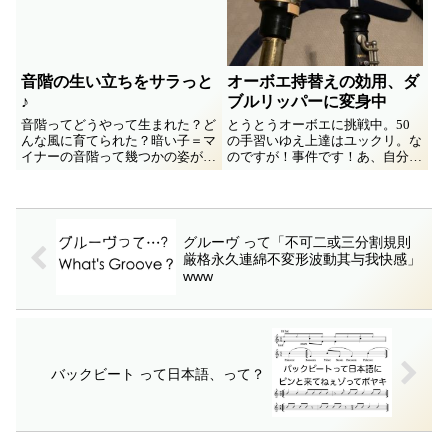
るの見かけても、いちいち目くじ
ら立たない筆者が書きます...
音階の生い立ちをサラっと
オーボエ持替えの効用、ダ
♪
ブルリッパーに変身中
音階ってどうやって生まれた？ど
とうとうオーボエに挑戦中。50
んな風に育てられた？暗い子＝マ
の手習いゆえ上達はユックリ。な
イナーの音階って幾つかの姿が知
のですが！事件です！あ、自分は
られてるけどどうしてそうなっ
サックス吹きなのですが、そのア
た？などなど、少しファンタジー
ンブシュアに革命が起きてます。
を含めつつ解説してみます。
オーボエの「せい」としか思えな
い。というわけで、似てるけど違
う色んな楽器に触れる効用をメモ
グルーヴ って「不可二或三分割規則
書き。
厳格永久連綿不変形波動其与我快感」
www
バックビート って日本語、って？