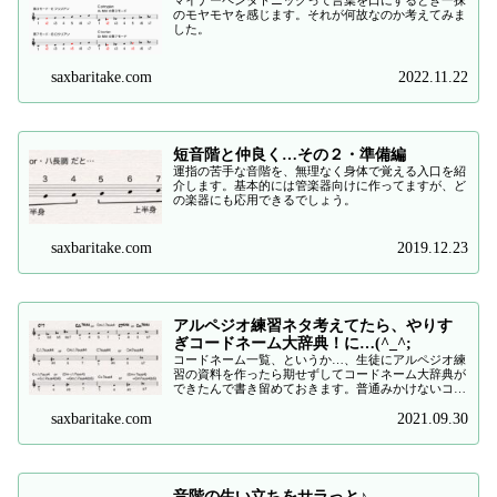
マイナーペンタトニックって言葉を口にするとき一抹
のモヤモヤを感じます。それが何故なのか考えてみま
した。
saxbaritake.com
2022.11.22
短音階と仲良く…その２・準備編
運指の苦手な音階を、無理なく身体で覚える入口を紹
介します。基本的には管楽器向けに作ってますが、ど
の楽器にも応用できるでしょう。
saxbaritake.com
2019.12.23
アルペジオ練習ネタ考えてたら、やりす
ぎコードネーム大辞典！に…(^_^;
コードネーム一覧、というか…、生徒にアルペジオ練
習の資料を作ったら期せずしてコードネーム大辞典が
できたんで書き留めておきます。普通みかけないコー
ドネームも網羅してます。
saxbaritake.com
2021.09.30
音階の生い立ちをサラっと♪