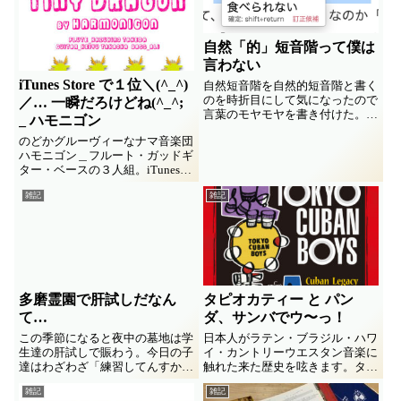
自然「的」短音階って僕は
言わない
iTunes Store で１位＼(^_^)
自然短音階を自然的短音階と書く
のを時折目にして気になったので
／… 一瞬だろけどね(^_^;
言葉のモヤモヤを書き付けた。コ
_ ハモニゴン
ンビニ店員が語尾をなんでも「〜
のどかグルーヴィーなナマ音楽団
で」で済まそうとするのを気味悪
ハモニゴン＿フルート・ガッドギ
く思ってるオヂサンの愚痴。
ター・ベースの３人組。iTunes
Store で１位になったって後から
雑記
雑記
気づきビックリ、ま、一瞬でしょ
けどね(^_^; コロナな2020年、
月イチ配信にチャレンジしてきま
した。ナゴミのヒトトキに聴いて
みてくださいませ♫
多磨霊園で肝試しだなん
タピオカティー と パン
て…
ダ、サンバでウ〜っ！
この季節になると夜中の墓地は学
日本人がラテン・ブラジル・ハワ
生達の肝試しで賑わう。今日の子
イ・カントリーウエスタン音楽に
達はわざわざ「練習してんすか！
触れた来た歴史を呟きます。タピ
音楽興味あるんす」とか声かけて
オカティーとパンダが仲良しでも
雑記
雑記
きた。「ここ、色々起きます
いいじゃん「でもいいじゃん」っ