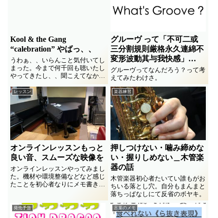
るの見かけても、いちいち目くじ
でのブツクサを見かけないので書
ら立たない筆者が書きます...
いてみました。
Kool & the Gang
グルーヴ って「不可二或
“calebration” やばっ、、
三分割規則厳格永久連綿不
変形波動其与我快感」
うわぁ、、いらんこと気付いてし
まった。今まで何千回も聴いたし
www
グルーヴってなんだろう？って考
やってきたし、、聞こえてなかっ
えてみたわけさ。
た。。。 この曲、、 鍵盤はエレ
ピだけと思ってたのに、、いかに
レッスン
楽器練習
もイントロの後に「セ～レ～ブレ
イトグッタイムカモン」ってコー
ラスあるじゃん、、 ４小節が...
オンラインレッスンもっと
押しつけない・噛み締めな
良い音、スムーズな映像を
い・握りしめない＿木管楽
器の話
オンラインレッスンやってみまし
た。機材や環境整備などなど感じ
木管楽器初心者たいてい誰もがお
たことを初心者なりにメモ書きし
ちいる落とし穴。自分もまんまと
ます。
落ちっぱなしにて反省のボヤキ。
発売予告
言葉のメモ