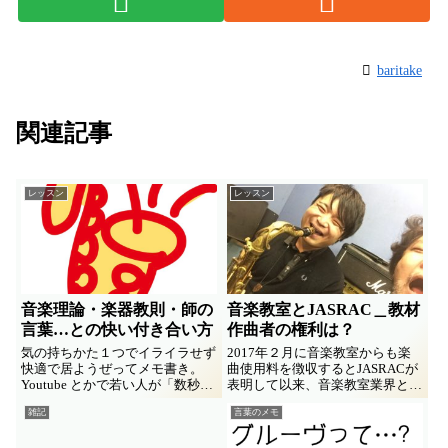
baritake
関連記事
レッスン
レッスン
音楽理論・楽器教則・師の
音楽教室とJASRAC＿教材
言葉…との快い付き合い方
作曲者の権利は？
気の持ちかた１つでイライラせず
2017年２月に音楽教室からも楽
快適で居ようぜってメモ書き。
曲使用料を徴収するとJASRACが
Youtube とかで若い人が「数秒解
表明して以来、音楽教室業界との
決！これさえやれば！」とか「や
対立が続いてますね。その最初の
雑記
言葉のメモ
ってはいけない○○」「皆が信じ
判決が数時間後に予定されてま
てた△△は大間違い」とか言って
す。この機会に、教材製作者視点