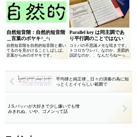
か？」ってきくから「色々」を教
て？…サンバでウ〜っ！って言っ
えてあげた。「○○見に行ったん
ても別に目クジラ立てないのと一
すけど…」「あ、そこは出ない
緒、てなこと言いつつ。
よ〜」...
自然短音階：自然的短音階
Parallel key は同主調であ
＿言葉のボヤキ^_^;
り平行調のことではない
自然短音階を自然的短音階と書い
コトバの不思議メモな呟きです。
てるのを見かけることしばしば。
トコロカワレバ、なのか、意図的
言葉がらみのボヤキです。
誤訳なのか、、なんだろね〜って
程度の。
平均律と純正律＿日々の演奏の為に知
っとくとイイらしい範囲で
J.S.バッハが大好きで少し嫌いでも憎
みきれぬ、いや、ゴメンって話