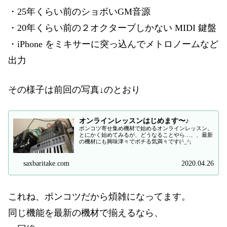
・25年くらい前のショボいGM音源
・20年くらい前の２オクターブしかない MIDI 鍵盤
・iPhone をミキサーに突っ込んでメトロノームなど
出力
その様子は前回の写真↓のとおり
オンラインレッスンはじめます〜♪
ポンコツ寄せ集め機材で始めるオンラインレッスン。
とにかく始めてみるが、どうなることやら…、、最新
の機材にも興味津々でポチる気満々です(^_^;
saxbaritake.com
2020.04.26
これね、ポンコツだから煩雑になってます。
同じ機能を最新の機材で揃えるなら、