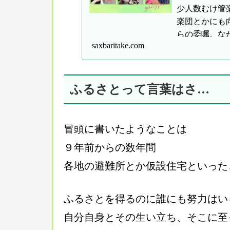
少人数むけ管
楽団とかにも
らの委嘱。な
saxbaritake.com
粛期間中のス
た♪
ふるさとって言葉はさ…
冒頭に書いたようなことは
９年前からの数年間
各地の避難所とか仮設住宅といった
ふるさとを得るのに誰にも努力はい
自分自身とその生い立ち、そこに至