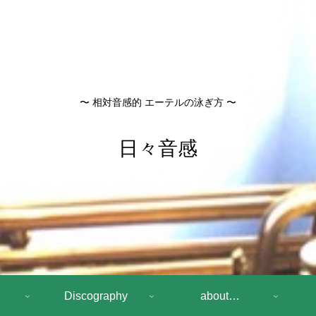
〜 相対音感的 エーテルの泳ぎ方 〜
日々音感
Discography
about…