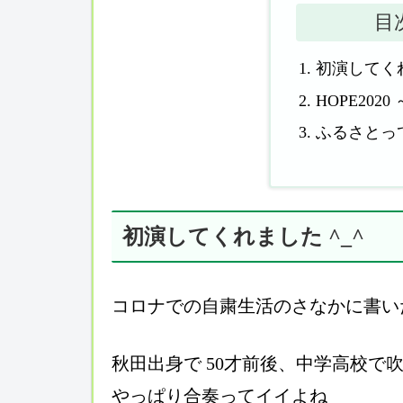
目
初演してくれ
HOPE202
ふるさとっ
初演してくれました ^_^
コロナでの自粛生活のさなかに書い
秋田出身で 50才前後、中学高校で
やっぱり合奏ってイイよね