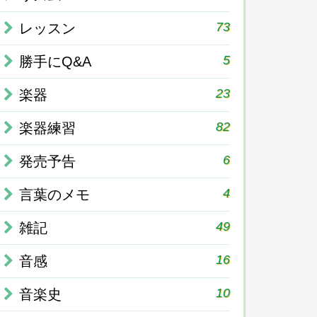
73
レッスン
5
勝手にQ&A
23
楽器
82
楽器練習
6
発売予告
4
言葉のメモ
49
雑記
16
音感
10
音楽史