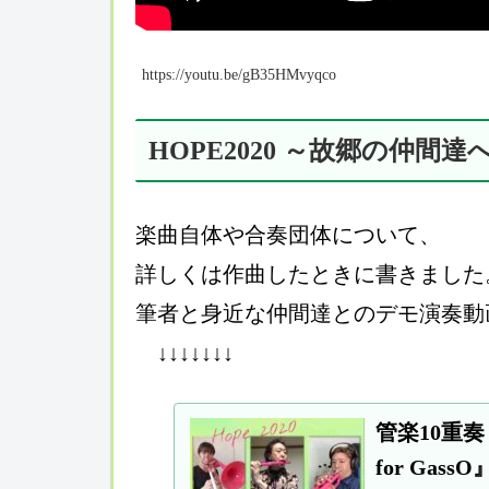
https://youtu.be/gB35HMvyqco
HOPE2020 ～故郷の仲間達
楽曲自体や合奏団体について、
詳しくは作曲したときに書きました
筆者と身近な仲間達とのデモ演奏動
↓↓↓↓↓↓↓
管楽10重奏
for GassO』