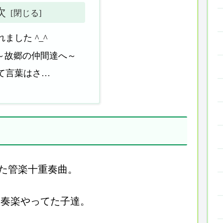
次
ました ^_^
0 ～故郷の仲間達へ～
て言葉はさ…
た管楽十重奏曲。
吹奏楽やってた子達。