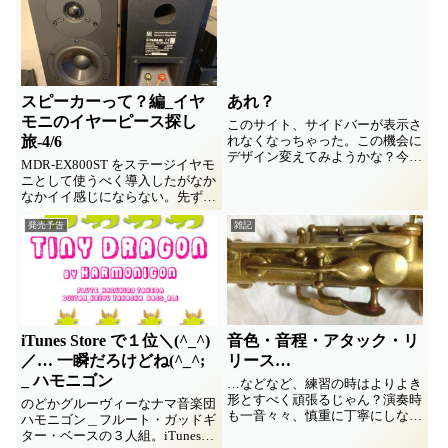
もイントロの後に「セ～レ～ブレ
イトグッタイムカモン」ってコー
ラスあるじゃん、、 ４小節が...
スピーカーって？編_イヤ
あれ？
モニのイヤーピース探し
このサイト、サイドバーが表示さ
旅-4/6
れなくなっちゃった。この機会に
デザイン変えてみようかな？今、
MDR-EX800ST をステージイヤモ
Coccoon ってテーマ使ってるんだ
ニとして使うべく導入したがなか
けど、どれかオススメのあったら
なかイイ感じにならない。先ずは
教えてちょうだいませ♪ 、、、 ☆
イヤーピース交換にトライ。
数日後に追記☆いつのまにか元に
発売予告
雑記
But!! 根本的な問題がそこに
戻ってる、、まいっ...
は…。理解を深めるべく「モニタ
ーってなに？」「スピーカーって
なに？」って研究をしてみた備忘
録。６回連載の４回目。
iTunes Store で１位＼(^_^)
音色・音程・アタック・リ
／… 一瞬だろけどね(^_^;
リース…
_ ハモニゴン
…などなど、練習の時はよりよき
形とすべく頑張るじゃん？演奏時
のどかグルーヴィーなナマ音楽団
も一音々々、慎重に丁寧にしなき
ハモニゴン＿フルート・ガッドギ
ゃね。 身に付いてると思う油
ター・ベースの３人組。iTunes
断。音を出す自分、聴いて判断す