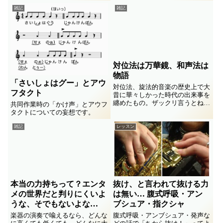
Store で１位になったって後から
る自分。 油断すると、聴かずに
雑記
雑記
気づきビックリ、ま、一瞬でしょ
言いっぱなしになる。するってぇ
けどね(^_^; コロナな2020年、
と、けっこうボロボロなことに
月イチ配信にチャレンジしてきま
も。...
した。ナゴミのヒトトキに聴いて
みてくださいませ♫
対位法は万華鏡、和声法は
物語
「さいしょはグー」とアウ
対位法、旋法的音楽の歴史上で大
フタクト
昔に華々しかった時代の出来事を
纏めたもの。ザックリ言うとね
共同作業時の「かけ声」とアウフ
(^_^;旋法中の音高の行き交いに
タクトについての妄想です。
様々な出来事が起きて、けっこう
偶然なキラキラが面白い。それを
雑記
レッスン
仔細に観察して理論らしくまとめ
たってことなんだけど、それで...
本当の力持ちって？エンタ
抜け、と言われて抜ける力
メの世界だと判りにくいよ
は無い… 腹式呼吸・アン
うな、そでもないよな…
ブシュア・指クシャ
楽器の演奏で喩えるなら、どんな
腹式呼吸・アンブシュア・発声な