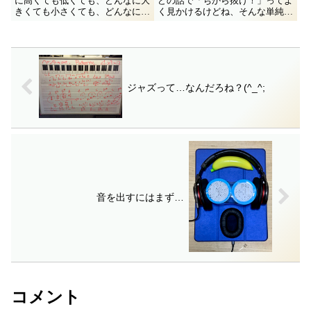
に高くても低くても、どんなに大
どの話で「ちから抜け！」ってよ
きくても小さくても、どんなに速
く見かけるけどね、そんな単純な
くてもユックリでも、涼しい顔で
ことなのかな？チカラヌケって簡
こなす人はスキルもパワーも力持
単に言ってしまう残念に溜息つき
ち。 いかにもスゴイことをして
つつオタクの深追いをボヤクの
るように見えるよりも実際はそ
巻。
う。 （ちなみに「並べた左右」
実...
ジャズって…なんだろね？(^_^;
音を出すにはまず…
コメント