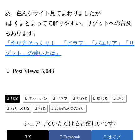
あ、色んなサイト見てまわりましたが
↓よくまとまってて解りやすい。リゾットへの言及
もあります。
『作り方そっくり！ 「ピラフ」「パエリア」「リ
ゾット」の違いとは』
Post Views:
5,043
雑記
チャーハン
ピラフ
炒める
焙じる
焼く
煎りつける
煎る
言葉の意味の違い
シェアしていただけると嬉しいです♪
X
Facebook
はてブ