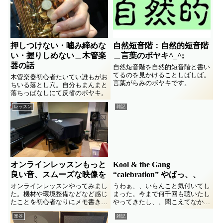
押しつけない・噛み締めな
自然短音階：自然的短音階
い・握りしめない＿木管楽
＿言葉のボヤキ^_^;
器の話
自然短音階を自然的短音階と書い
てるのを見かけることしばしば。
木管楽器初心者たいてい誰もがお
言葉がらみのボヤキです。
ちいる落とし穴。自分もまんまと
落ちっぱなしにて反省のボヤキ。
レッスン
雑記
オンラインレッスンもっと
Kool & the Gang
良い音、スムーズな映像を
“calebration” やばっ、、
オンラインレッスンやってみまし
うわぁ、、いらんこと気付いてし
た。機材や環境整備などなど感じ
まった。今まで何千回も聴いたし
たことを初心者なりにメモ書きし
やってきたし、、聞こえてなかっ
ます。
た。。。 この曲、、 鍵盤はエレ
楽器
雑記
ピだけと思ってたのに、、いかに