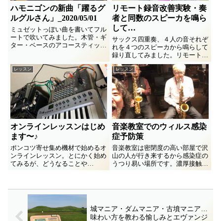
ハモニゴンの新曲「躍るグ
リモート録音改善実験・奏
ルグルさん」_2020/05/01
者と同数のスピーカを鳴ら
して…
ミュゼットっぽい曲を書いてフル
ートで吹いてみました。木管・ギ
サックス四重奏、４人の音それぞ
ター・ベースのアコースティック
れを４つのスピーカから鳴らして
３人組ハモニゴン、この春から引
録り直してみました。リモート録
きこもって創りつつ月イチ配信に
音に独特な白々しい響きの解消に
挑戦しまっす。第１弾2020年５
レッスン
レッスン
原始的な方法で挑む。けっこうイ
月の曲は「躍るグルグルさん」で
イ感じな結果にビックリしつつ詳
す。張り切ってどうぞ〜(^^)/
細をレポート♪ ギター録音での
「リアンプ」みたいなことを管楽
アンサンブルでもやってみる実験
です。
オンラインレッスンはじめ
音楽教室でのウィルス感染
ます〜♪
症予防策
ポンコツ寄せ集め機材で始めるオ
音楽教室は密閉度の高い部屋で沢
ンラインレッスン。とにかく始め
山の人が行き来するから感染症の
てみるが、どうなることや
うつり易い場所です。濃厚接触も
ら…、、最新の機材にも興味津々
起きやすい。管楽器教室なら尚
でポチる気満々です(^_^;
更、飛沫感染の可能性も高い。感
染症とどう闘うか、教室講師歴
32年な筆者のメモ書きです。
城マニア・ダムマニア・古墳マニア…
味わい方を教わる愉しみとエヴァンジ