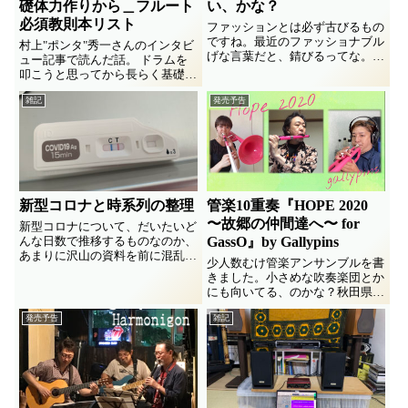
礎体力作りから＿フルート
い、かな？
必須教則本リスト
ファッションとは必ず古びるもの
ですね。最近のファッショナブル
村上"ポンタ"秀一さんのインタビ
げな言葉だと、錆びるってな。だ
ュー記事で読んだ話。 ドラムを
から、忘れた頃にリバイバルした
叩こうと思ってから長らく基礎体
りもする。逆に古びない・錆びな
力作りに励んだ。 その間ドラム
いファッションって、有るとした
雑記
発売予告
セットにもスティックにも触れ
らどういうことかな？ fashionっ
ず。 スティックに初めて触れて
て言葉の意味 ・やり...
４日目に受けたオーディションで
多くのドラマーを蹴散らして合…
新型コロナと時系列の整理
管楽10重奏『HOPE 2020
〜故郷の仲間達へ〜 for
新型コロナについて、だいたいど
んな日数で推移するものなのか、
GassO』by Gallypins
あまりに沢山の資料を前に混乱し
少人数むけ管楽アンサンブルを書
やすいので整理してみました。
きました。小さめな吹奏楽団とか
にも向いてる、のかな？秋田県人
会的吹奏楽団からの委嘱。なかな
発売予告
雑記
か愉しめる作品になったかと。コ
ロナ自粛期間中のステイホーム録
音セッション、イイ音録れました
♪