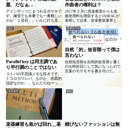
題、だなぁ…
作曲者の権利は？
アインザッツにまつわるボヤキで
2017年２月に音楽教室からも楽
す。練習でも本番でも一番難しい
曲使用料を徴収するとJASRACが
のが「１音目」。いかに打ち克つ
表明して以来、音楽教室業界との
べぇか、、ってな。
対立が続いてますね。その最初の
雑記
言葉のメモ
判決が数時間後に予定されてま
す。この機会に、教材製作者視点
でのブツクサを見かけないので書
いてみました。
自然「的」短音階って僕は
言わない
Parallel key は同主調であ
自然短音階を自然的短音階と書く
のを時折目にして気になったので
り平行調のことではない
言葉のモヤモヤを書き付けた。コ
コトバの不思議メモな呟きです。
ンビニ店員が語尾をなんでも「〜
トコロカワレバ、なのか、意図的
で」で済まそうとするのを気味悪
誤訳なのか、、なんだろね〜って
く思ってるオヂサンの愚痴。
程度の。
楽器練習
雑記
楽器練習も急がば回れ＿基
錆びないファッションは無