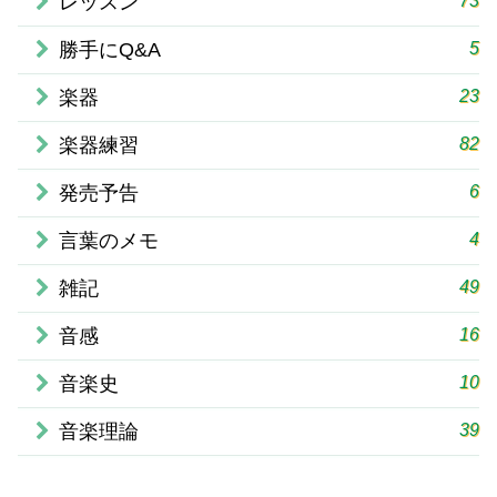
73
レッスン
5
勝手にQ&A
23
楽器
82
楽器練習
6
発売予告
4
言葉のメモ
49
雑記
16
音感
10
音楽史
39
音楽理論