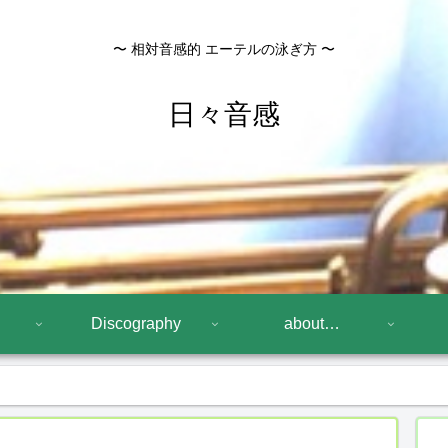
〜 相対音感的 エーテルの泳ぎ方 〜
日々音感
Discography
about…