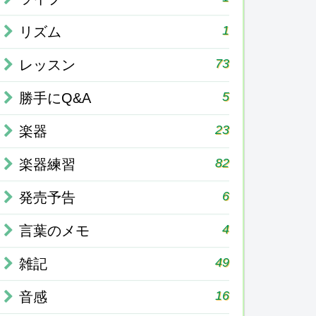
1
リズム
73
レッスン
5
勝手にQ&A
23
楽器
82
楽器練習
6
発売予告
4
言葉のメモ
49
雑記
16
音感