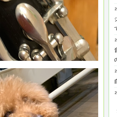
2
2
2
2