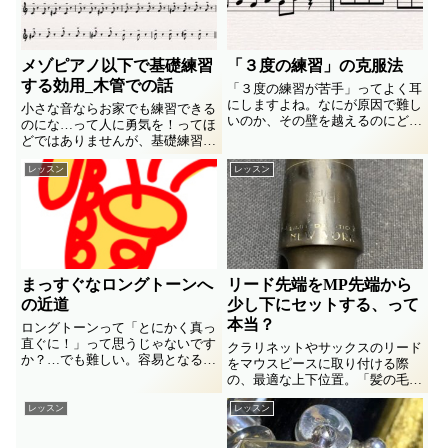
メゾピアノ以下で基礎練習
「３度の練習」の克服法
する効用_木管での話
「３度の練習が苦手」ってよく耳
にしますよね。なにが原因で難し
小さな音ならお家でも練習できる
いのか、その壁を越えるのにどん
のにな…って人に勇気を！ってほ
な練習が要るのか、どうするのが
どではありませんが、基礎練習は
最も効率よいか、どうせなら運指
小さい音でやると色々と良いこと
技術だけでない学びに繋がるほう
レッスン
レッスン
があるよって話です。
が佳い、、そんな練習法を組み立
ててみました。
まっすぐなロングトーンへ
リード先端をMP先端から
の近道
少し下にセットする、って
本当？
ロングトーンって「とにかく真っ
直ぐに！」って思うじゃないです
クラリネットやサックスのリード
か？…でも難しい。容易となるよ
をマウスピースに取り付ける際
うな発想の転換ってあるよなって
の、最適な上下位置。「髪の毛３
話。
本分だけ下げて」などと耳にしま
レッスン
レッスン
すが、髪の毛なんて不確かな基準
を信じてよいの？本当はどうなの
か考えてみました。