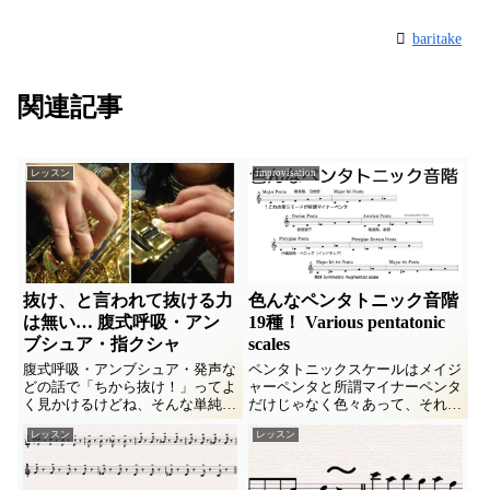
baritake
関連記事
レッスン
improvisation
抜け、と言われて抜ける力
色んなペンタトニック音階
は無い… 腹式呼吸・アン
19種！ Various pentatonic
ブシュア・指クシャ
scales
腹式呼吸・アンブシュア・発声な
ペンタトニックスケールはメイジ
どの話で「ちから抜け！」ってよ
ャーペンタと所謂マイナーペンタ
く見かけるけどね、そんな単純な
だけじゃなく色々あって、それを
ことなのかな？チカラヌケって簡
使いこなせるときっと面白いんだ
レッスン
レッスン
単に言ってしまう残念に溜息つき
ろうなって話。
つつオタクの深追いをボヤクの
巻。