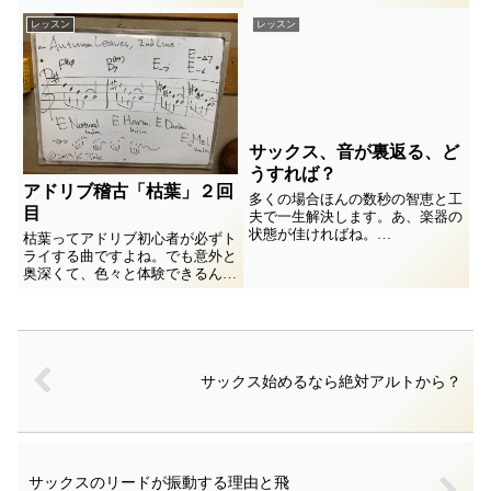
とかするキッカケになる諸々を書
ェイスを想像してみました。
き付けてみました。
レッスン
レッスン
サックス、音が裏返る、ど
うすれば？
アドリブ稽古「枯葉」２回
多くの場合ほんの数秒の智恵と工
目
夫で一生解決します。あ、楽器の
状態が佳ければね。
枯葉ってアドリブ初心者が必ずト
低い音がよく裏返る、それも殆ど
ライする曲ですよね。でも意外と
の場合楽器のせいではありませ
奥深くて、色々と体験できるんで
ん。
す。メロディーづくりを豊かに拡
思ったよりも高い音が突然出てし
げる入口と思って覗いてみません
まう。初心者がナンデダロウ、ナ
か？
ントカシタイとなる出来事。症例
を色々と思いだして原因と解決策
を考えてみますね。
サックス始めるなら絶対アルトから？
サックスのリードが振動する理由と飛