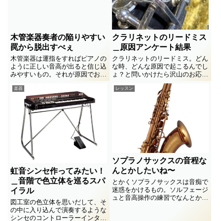
木管楽器奏者の陥りやすい
クラリネットのリードミス
罠から脱出すべぇ
＿原因アンケート結果
木管楽器は運指をすればピアノの
クラリネットのリードミス。どん
ように正しい音高が出ると信じ込
な時、どんな原因で起こるんでし
みやすいもの。それが原因でおこ
ょ？と問いかけたら沢山のお応え
る無自覚な音痴という罠から如何
を頂きました。感謝しつつここに
楽器
レッスン
に脱出するか、、
纏めさせていただきます。坂本和
彦先生からの膨大な御説明にも感
謝感激m(_ _)m
ソプラノサックスの音程な
んとかしたいね〜
虹音シンセ作ってみたい！
＿音階で色立体を巡るスパ
とかくソプラノサックスは音痴で
迷惑をかけるもの。ソルフェージ
イラル
ュと音高操作の練習でなんとかせ
図工室の色立体を思いだして、そ
ねば、なのですが、楽器の都合で
の中に入り込んで演奏するような
どうしてもって要素もある。なん
シンセのコントローラーインタフ