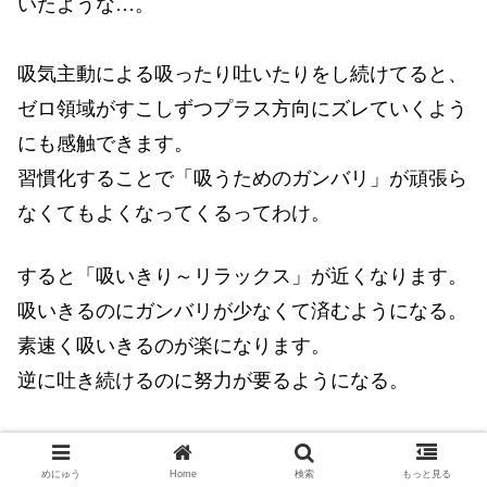
いたような…。
吸気主動による吸ったり吐いたりをし続けてると、
ゼロ領域がすこしずつプラス方向にズレていくよう
にも感触できます。
習慣化することで「吸うためのガンバリ」が頑張ら
なくてもよくなってくるってわけ。
すると「吸いきり～リラックス」が近くなります。
吸いきるのにガンバリが少なくて済むようになる。
素速く吸いきるのが楽になります。
逆に吐き続けるのに努力が要るようになる。
アッチを立てればコッチが経たず、なにやら矛盾に
辿り着く気もするが、
めにゅう
Home
検索
もっと見る