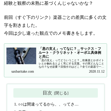
経験と観察の未熟に基づくんじゃないかな？
前回（すぐ下のリンク）楽器ごとの差異に多くの文
字を割きました。
今回は少し違った観点でのメモ書きをします。
「息の支え」ってなに？＿サックス・フ
ルート・クラリネット・オーボエ具体例
と共に
「息の支え」ってどういうこと？＿吹奏楽とかボイト
レとか触れるとよく耳にする言葉。その実どんなこと
なの？なぜ必要？目指すのはどこ？全ての楽器で一緒
なの？＿サックス・フルート・クラリネット・オーボ
saxbaritake.com
2020.11.12
エを吹く人が体験の基にブツブツしてみました。
目次
○○は間違ってるから、、ってさ…