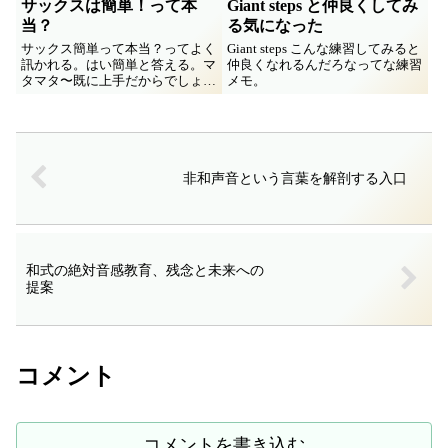
サックスは簡単！って本
Giant steps と仲良くしてみ
当？
る気になった
サックス簡単って本当？ってよく
Giant steps こんな練習してみると
訊かれる。はい簡単と答える。マ
仲良くなれるんだろなってな練習
タマタ〜既に上手だからでしょ？
メモ。
いえいえほら咥えて…プ〜「本
当！」でもねこの先に魑魅魍魎だ
らけなのは内緒なんだな〜
非和声音という言葉を解剖する入口
和式の絶対音感教育、残念と未来への
提案
コメント
コメントを書き込む