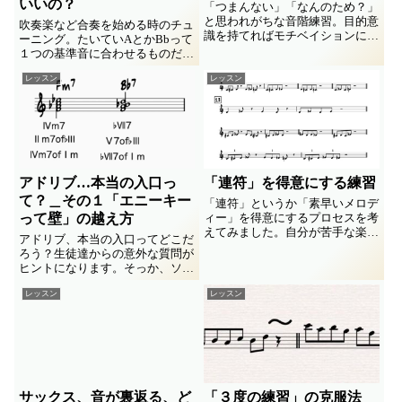
いいの？
「つまんない」「なんのため？」
と思われがちな音階練習。目的意
吹奏楽など合奏を始める時のチュ
識を持てればモチベイションに繋
ーニング。たいていAとかBbって
がる？ 楽器操作技術向上の為に
１つの基準音に合わせるものだけ
他なりませんが、何故そうなの
ど、その１音だけに合ってれば楽
か… １）音造りの練習で見つけ
レッスン
レッスン
器全体に渡ってバッチリOKなの
た佳い音を、運指とアーティキュ
かな？
レイションに影響されず、どの音
域...
アドリブ…本当の入口っ
「連符」を得意にする練習
て？＿その１「エニーキー
「連符」というか「素早いメロデ
って壁」の越え方
ィー」を得意にするプロセスを考
えてみました。自分が苦手な楽器
アドリブ、本当の入口ってどこだ
で毎日してる練習を譜例で紹介し
ろう？生徒達からの意外な質問が
ます。木管楽器むけですが他の楽
ヒントになります。そっか、ソコ
器群でも応用できると思います。
から引っかかってたのね…。そこ
レッスン
レッスン
を解きほぐす徒然を書き留めま
す。第１弾は「エニーキーで、っ
てのが苦手！」編。
サックス、音が裏返る、ど
「３度の練習」の克服法