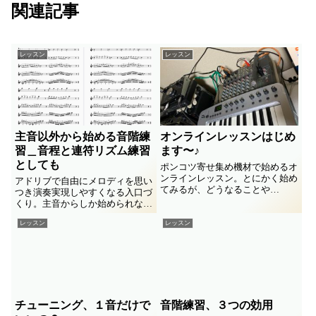
関連記事
レッスン
レッスン
主音以外から始める音階練
オンラインレッスンはじめ
習＿音程と連符リズム練習
ます〜♪
としても
ポンコツ寄せ集め機材で始めるオ
ンラインレッスン。とにかく始め
アドリブで自由にメロディを思い
てみるが、どうなることや
つき演奏実現しやすくなる入口づ
ら…、、最新の機材にも興味津々
くり。主音からしか始められな
でポチる気満々です(^_^;
い、昇りは得意だけど降りは苦
レッスン
レッスン
手、といった悩み解決。音程と、
連符リズムの練習としても効果
的。
チューニング、１音だけで
音階練習、３つの効用