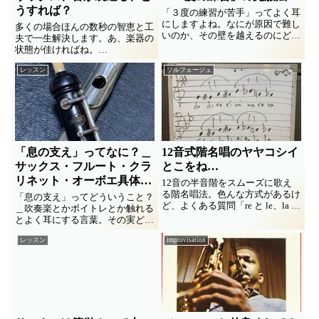
うすれば？
「３度の練習が苦手」ってよく耳
にしますよね。なにが原因で難し
多くの場合ほんの数秒の智恵と工
いのか、その壁を越えるのにどん
夫で一生解決します。あ、楽器の
な練習が要るのか、どうするのが
状態が佳ければね。
最も効率よいか、どうせなら運指
低い音がよく裏返る、それも殆ど
技術だけでない学びに繋がるほう
レッスン
ソルフェージュ
の場合楽器のせいではありませ
が佳い、、そんな練習法を組み立
ん。
ててみました。
思ったよりも高い音が突然出てし
まう。初心者がナンデダロウ、ナ
ントカシタイとなる出来事。症例
を色々と思いだして原因と解決策
を考えてみますね。
「息の支え」ってなに？＿
12音式階名唱のヤヤコシイ
サックス・フルート・クラ
とこをね…
リネット・オーボエ具体例
12音の半音階をスムーズに歌え
と共に
る階名唱法。色んな方式があるけ
「息の支え」ってどういうこと？
ど、よくある質問「re と le、la と
＿吹奏楽とかボイトレとか触れる
ra」の歌い分けが難しい。いいの
とよく耳にする言葉。その実どん
いいの、自分さえ判ってりゃいい
なことなの？なぜ必要？目指すの
んだからさ。え、でも難しい？じ
レッスン
improvisation
はどこ？全ての楽器で一緒なの？
ゃ、こんな練習どう？ってなレッ
＿サックス・フルート・クラリネ
スンメモ。
ット・オーボエを吹く人が体験の
基にブツブツしてみました。