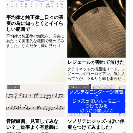
ントカシタイとなる出来事。症例
を色々と思いだして原因と解決策
を考えてみますね。
平均律と純正律＿日々の演
奏の為に知っとくとイイら
しい範囲で
平均律と純正律の知識を、演奏に
あたって実用的な範囲で纏めてみ
ました。なんだか可愛い見た目の
倍音列表を使って、よいハモりを
実現する話なぞ書いてます。
レジェールが割れて泣けた
クラリネットの樹脂性リード、レ
ジェールのヨーロピアン。気に入
ってたが、ツルリと歯を滑らせて
メキッパリっと裂け目を作ってし
レッスン
ソルフェージュ
まった、、なんて日だ。。
音階練習、見直してみな
ソノリテにジャズっぽい伴
い？＿効率よく有意義に
奏をつけてみました♪