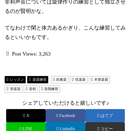
非和声音については旋律作りの練習として独立させ
るのが賢明かな。
てなわけで閑と体力あるかぎり、こんな練習してみ
るといいかもです。
Post Views:
3,263
レッスン
楽器練習
吹奏楽
弦楽器
木管楽器
管楽器
音程
音階練習
シェアしていただけると嬉しいです♪
X
Facebook
はてブ
LINE
LinkedIn
コピー