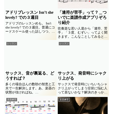
アドリブレッスン Isn’t she
「連符が苦手」って？＿つ
lovely? での３週目
いでに楽譜作成アプリぞろ
り紹介
アドリブのレッスンめも。 Isn't
she lovely? での３週目。普通にコ
吹奏楽な若い人達から「連符、苦
ードスケール使った話しつつ、ブ
手」「３度、むずい」ってよく聞
ルーノート野郎に豹変してのドラ
きます。こんなことしてみると割
マ作り手法の話とか（笑
とスルっと仲良しになれるかも
レッスン
レッスン
よ。なぜかついでに楽譜作成ソフ
ト/アプリをゾロリと紹介するこ
とにも(^_^;
サックス、音が裏返る、ど
サックス、発音時にシャク
うすれば？
リ上がる
多くの場合ほんの数秒の智恵と工
サックスで発音時にいちいちシャ
夫で一生解決します。あ、楽器の
クリ上がってしまう症状に悩む人
状態が佳ければね。
って居ないかな？解決のきっかけ
低い音がよく裏返る、それも殆ど
をメモ書きしてみました。
楽器練習
楽器練習
の場合楽器のせいではありませ
ん。
思ったよりも高い音が突然出てし
まう。初心者がナンデダロウ、ナ