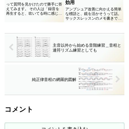
効用
って質問を見かけたので勝手に答
えてみます。 その人は「録音を
アンブシュア改善に向かえる簡単
再生すると、吹いてる時に感じて
な標語と、鏡を活かそうって話。
る音色と違い、不安定でなんとも
サックスレッスンのメモ書きで
気持悪い、裏返ったりするし」と
す。
も言います。 「綺麗な音」の
「綺麗」とはどういうことかを明
瞭に思い描けるのが第１歩でし...
主音以外から始める音階練習＿音程と
連符リズム練習としても
純正律音程の網羅的図解
コメント