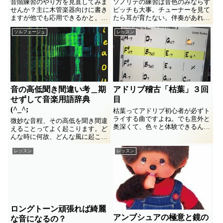
音階練習のやり方を見直してみま
ソノリテの練習は音色のみならず
せんか？主に木管楽器向けに書き
ピッチも大事。チューナーを見て
ますが他でも応用できるかと。そ
たら耳が育たない。伴奏があれば
の意義を見つめ直し、効率のよい
いいけどツマラナイものになりが
ソルフェージュ
レッスン
方法を提案します。
ち。そこで愉しめる伴奏をジャジ
ーなハーモニーでつけてみました
♪
音の高低聞き間違い考＿期
アドリブ稽古「枯葉」３回
せずして音楽用語辞典
目
(^_^;
枯葉ってアドリブ初心者が必ずト
ライする曲ですよね。でも意外と
微妙な音程、その高低を聞き間違
奥深くて、色々と体験できるんで
えることってよく起こります。ど
す。メロディーづくりを豊かに拡
んな時に何故、どんな風に起こる
げる入口と思って覗いてみません
の？ 体験からの気づきのメモ書
か？＿の３回目。
レッスン
レッスン
き。合奏中の迷いやイライラの素
への解決の糸口、になるとイイか
な♪
ロングトーン頑張れば綺麗
アンブシュアの極意と鏡の
な音になるの？