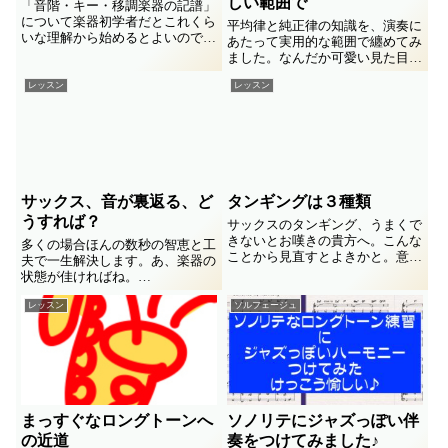
しい範囲で
「音階・キー・移調楽器の記譜」
について楽器初学者だとこれくら
平均律と純正律の知識を、演奏に
いな理解から始めるとよいので
あたって実用的な範囲で纏めてみ
は？ってなメモ書き。
ました。なんだか可愛い見た目の
倍音列表を使って、よいハモりを
レッスン
レッスン
実現する話なぞ書いてます。
サックス、音が裏返る、ど
タンギングは３種類
うすれば？
サックスのタンギング、うまくで
きないとお嘆きの貴方へ。こんな
多くの場合ほんの数秒の智恵と工
ことから見直すとよきかと。意外
夫で一生解決します。あ、楽器の
と簡単な「知ってればデキル」。
状態が佳ければね。
知らないからできなかった、って
低い音がよく裏返る、それも殆ど
この程度のことだったりします。
レッスン
ソルフェージュ
の場合楽器のせいではありませ
ん。
思ったよりも高い音が突然出てし
まう。初心者がナンデダロウ、ナ
ントカシタイとなる出来事。症例
を色々と思いだして原因と解決策
を考えてみますね。
まっすぐなロングトーンへ
ソノリテにジャズっぽい伴
の近道
奏をつけてみました♪