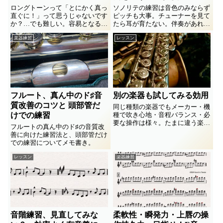
ロングトーンって「とにかく真っ
ソノリテの練習は音色のみならず
直ぐに！」って思うじゃないです
ピッチも大事。チューナーを見て
か？…でも難しい。容易となるよ
たら耳が育たない。伴奏があれば
うな発想の転換ってあるよなって
いいけどツマラナイものになりが
楽器練習
レッスン
話。
ち。そこで愉しめる伴奏をジャジ
ーなハーモニーでつけてみました
♪
フルート、真ん中のド♯音
別の楽器も試してみる効用
質改善のコツと 頭部管だ
同じ種類の楽器でもメーカー・機
けでの練習
種で吹き心地・音程バランス・必
要な操作は様々。たまに違う楽器
フルートの真ん中のド♯の音質改
をジックリ試すと、いつもは感じ
善に向けた練習法と、頭部管だけ
られない体験をする。それをいつ
での練習についてメモ書き。
もの楽器に持ってくと、今まで思
いつかなかった操作や聞いたこと
レッスン
楽器練習
の無い音色を体験できるかもよっ
て話です。
音階練習、見直してみな
柔軟性・瞬発力・上唇の操