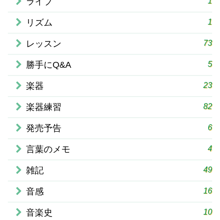
1
ライブ
1
リズム
73
レッスン
5
勝手にQ&A
23
楽器
82
楽器練習
6
発売予告
4
言葉のメモ
49
雑記
16
音感
10
音楽史