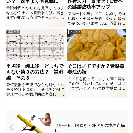
い？＿効率よく有意義に
作持久力＿目指せ！E音へ
の跳躍成功率アップ
音階練習のやり方を見直してみま
せんか？主に木管楽器向けに書き
フルートの練習メモ。跳躍して辿
ますが他でも応用できるかと。そ
り着くと発音を失敗しやすい音っ
の意義を見つめ直し、効率のよい
て幾つかありますよね。問題解消
方法を提案します。
を目指してこんな練習してみてま
楽器練習
レッスン
す、って譜面と共にお見せして自
分を追い込み練習に向かうのです
(^_^;
平均律・純正律・どっちで
そこはノドですか？管楽器
もない第３の方法？＿説明
奏法の話
編＿その３
「ノドを使って…」よく聞く言葉
ですが、はたして本当にそこはノ
管弦楽器や声楽でなら可能な「ハ
ドですか？ノドって医学的には或
モり続ける演奏」。それを如何に
いは一般的には何処を指してます
実現するかを数理的に考察し、方
か？管楽器の音色などに変化を与
法論に至ろうとする連載の３回目
える操作は本当にノドで行ってま
です。
すか？
フルート、内吹き・外吹きの境界点探
し