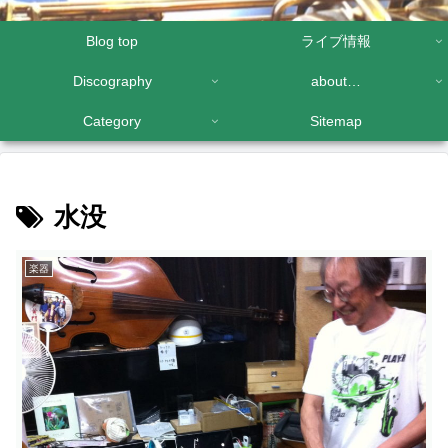
Blog top
ライブ情報
Discography
about…
Category
Sitemap
水没
楽器