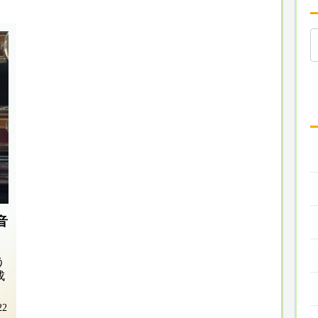
音
う
成
22