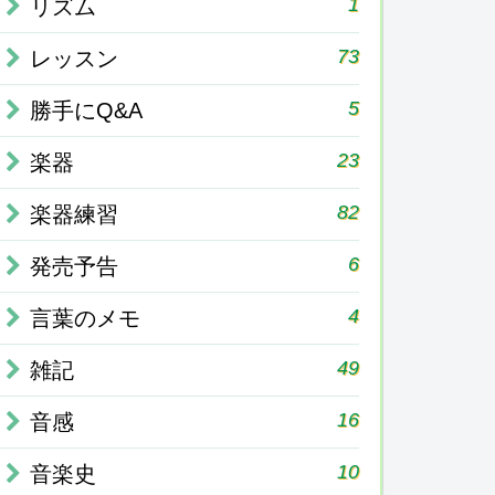
1
リズム
73
レッスン
5
勝手にQ&A
23
楽器
82
楽器練習
6
発売予告
4
言葉のメモ
49
雑記
16
音感
10
音楽史