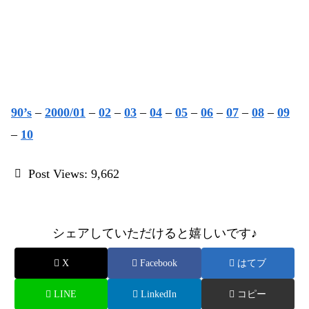
90’s
–
2000/01
–
02
–
03
–
04
–
05
–
06
–
07
–
08
–
09
–
10
Post Views:
9,662
シェアしていただけると嬉しいです♪
X
Facebook
はてブ
LINE
LinkedIn
コピー