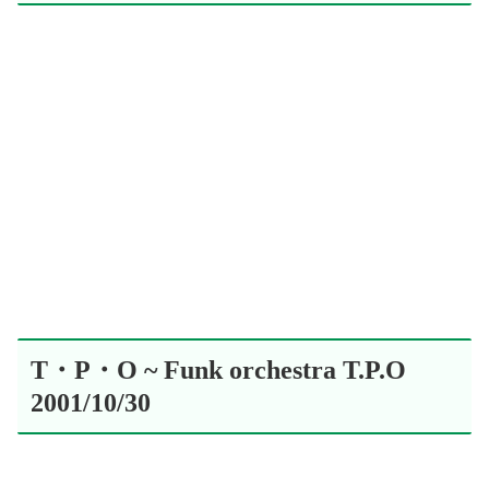
T・P・O ~ Funk orchestra T.P.O
2001/10/30