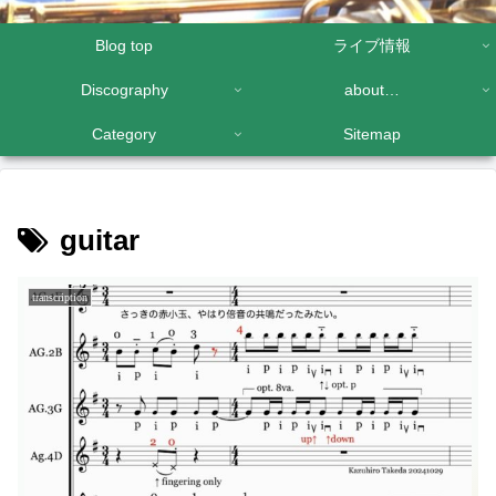
Blog top
ライブ情報
Discography
about…
Category
Sitemap
guitar
transcription