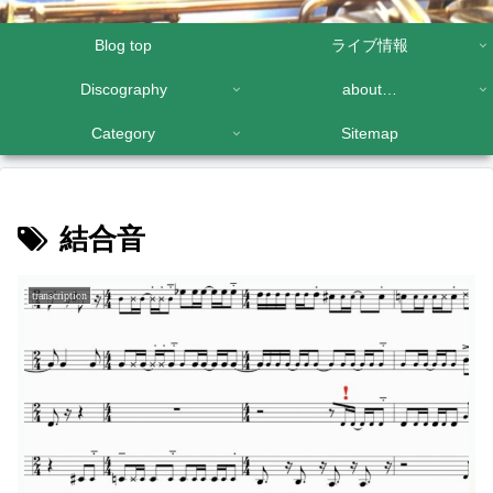
Blog top
ライブ情報
Discography
about…
Category
Sitemap
結合音
transcription