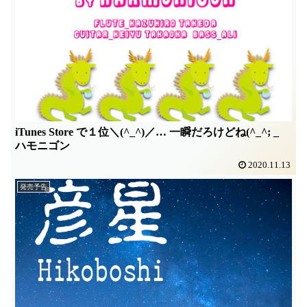
iTunes Store で１位＼(^_^)／… 一瞬だろけどね(^_^; _
ハモニゴン
2020.11.13
発売予告