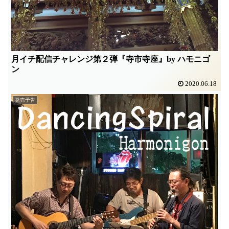
月イチ配信チャレンジ第２弾『寺市寺座』by ハモニゴ
ン
2020.06.18
発売予告